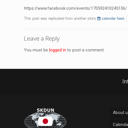
https://www.facebook.com/events/170592410245136/
This post was replicated from another site's
calendar feed
.
Leave a Reply
You must be
logged in
to post a comment.
In
About u
Calenda