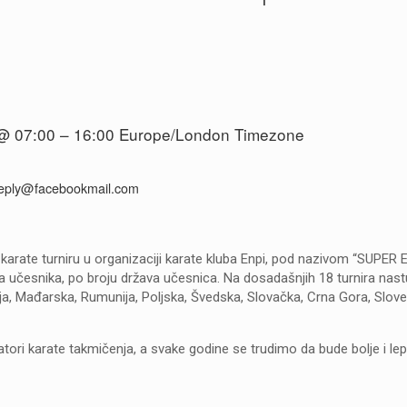
@ 07:00 – 16:00
Europe/London Timezone
eply@facebookmail.com
arate turniru u organizaciji karate kluba Enpi, pod nazivom “SUPER
 učesnika, po broju država učesnica. Na dosadašnjih 18 turnira nastu
trija, Mađarska, Rumunija, Poljska, Švedska, Slovačka, Crna Gora, Slove
ri karate takmičenja, a svake godine se trudimo da bude bolje i lep