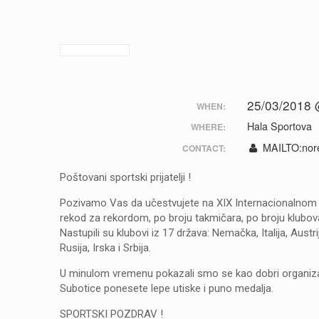
25/03/2018 
WHEN:
Hala Sportova
WHERE:
MAILTO:
nor
CONTACT:
Poštovani sportski prijatelji !
Pozivamo Vas da učestvujete na XIX Internacionalnom k
rekod za rekordom, po broju takmičara, po broju klubova
Nastupili su klubovi iz 17 država: Nemačka, Italija, Aus
Rusija, Irska i Srbija.
U minulom vremenu pokazali smo se kao dobri organizato
Subotice ponesete lepe utiske i puno medalja.
SPORTSKI POZDRAV !