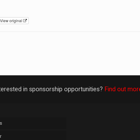
View original
terested in sponsorship opportunities?
Find out mor
s
r