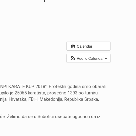
Calendar
Add to Calendar
 ENPI KARATE KUP 2018”. Proteklih godina smo obarali
pilo je 25065 karatista, prosečno 1393 po turniru.
nija, Hrvatska, FBiH, Makedonija, Republika Srpska,
še. Želimo da se u Subotici osećate ugodno i da iz